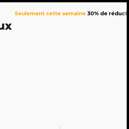
ement cette semaine
30% de réduction
sur tou
ux