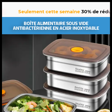
Seulement cette semaine
30% de réduction
s
BOÎTE ALIMENTAIRE SOUS VIDE
ANTIBACTÉRIENNE EN ACIER INOXYDABLE