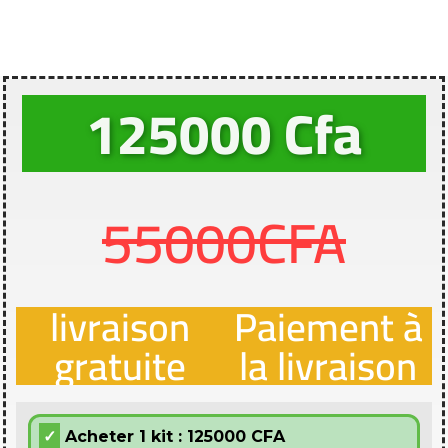
125000 Cfa
55000CFA
livraison
Paiement à
gratuite
la livraison
Acheter 1 kit : 125000 CFA