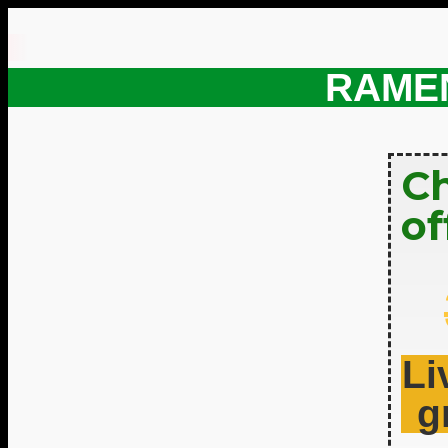
RAMEN
Ch
of
Li
g