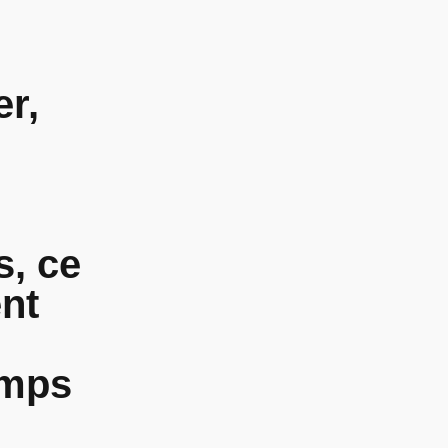
er,
i
s, ce
nt
emps