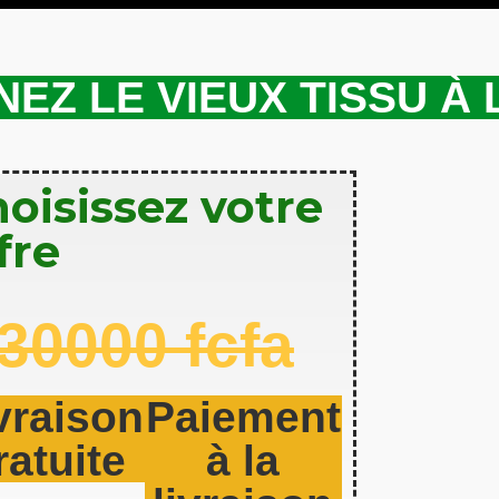
EZ LE VIEUX TISSU À L
oisissez votre
fre
30000 fcfa
vraison
Paiement
ratuite
à la