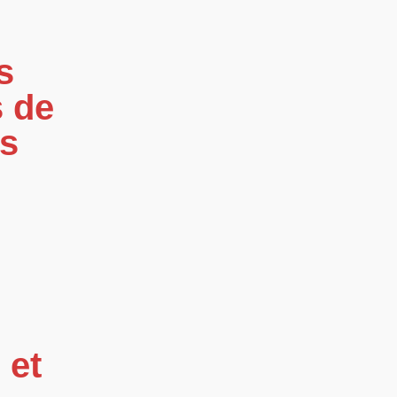
s
s de
ts
 et