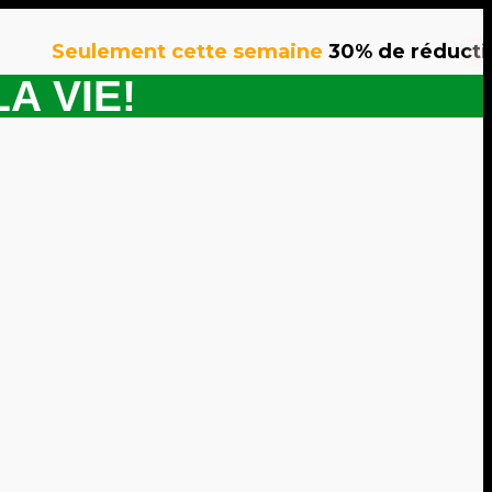
Seulement cette semaine
30% de réduction
sur
A VIE!