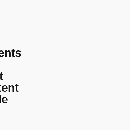
ents
t
tent
de