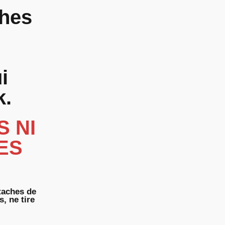
ches
i
k.
 NI
ES
taches de
, ne tire