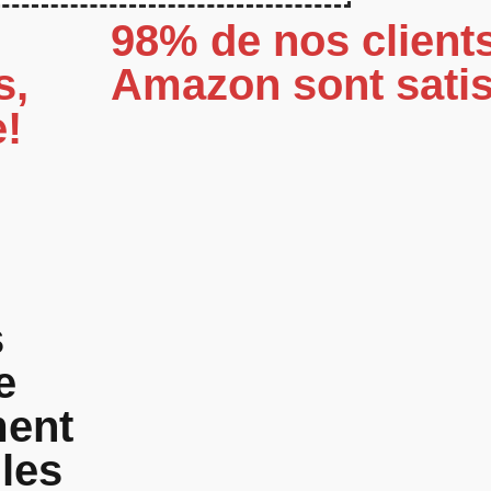
98% de nos client
s,
Amazon sont satis
e!
s
e
ment
ules