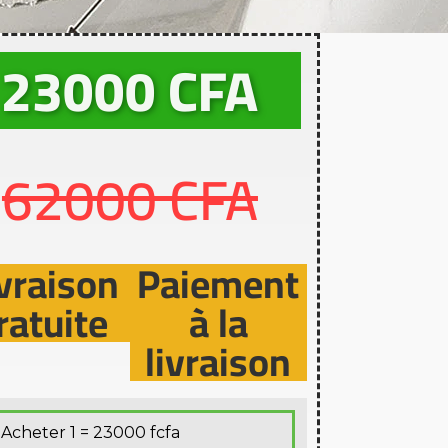
23000 CFA
62000 CFA
vraison
Paiement
ratuite
à la
livraison
Acheter 1 = 23000 fcfa