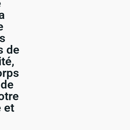
e
a
e
es
es de
té,
orps
 de
otre
 et