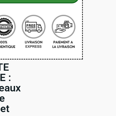
TE
 :
neaux
ce
et