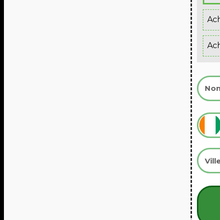
Ach
Ach