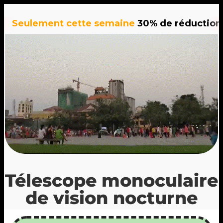
lement cette semaine
30% de réduction
sur to
Télescope monoculaire
de vision nocturne